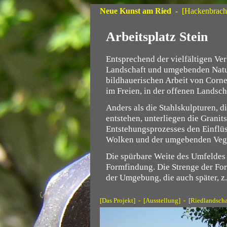
Neue Kunst am Ried
-
[Hackenbrach
Arbeitsplatz Stein
Entsprechend der vielfältigen Ve
Landschaft und umgebenden Natur
bildhauerischen Arbeit von Corne
im Freien, in der offenen Landscha
Anders als die Stahlskulpturen, d
entstehen, unterliegen die Grani
Entstehungsprozesses den Einflü
Wolken und der umgebenden Vege
Die spürbare Weite des Umfeldes 
Formfindung. Die Strenge der Fo
der Umgebung, die auch später, z
[Das Projekt]
-
[Ausstellung]
-
[Riedlandscha